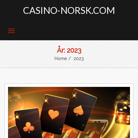
CASINO-NORSK.COM
År: 2023
Home
2023